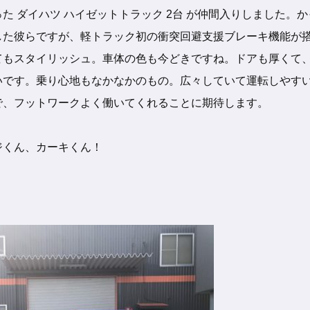
た ダイハツ ハイゼットトラック 2台
が仲間入りしました。
か
した彼らですが、軽トラック初の衝突回避支援ブレーキ機能
が
てもスタイリッシュ。車体の色も今
どきですね。ドアも厚
くて
いです。乗り心地もなかなかのもの。広々していて運転し
やす
で、フット
ワー
クよく
働いてくれることに期待します。
ジくん、カーキくん！