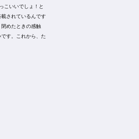
っこいいでしょ！
と
搭載されているん
です
、閉め
たときの感触
いです。
これか
ら、た