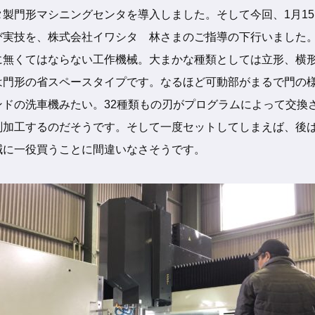
製門形マシニングセンタを導入しました。そして今回、1月15
び実技を、株式会社イワシタ 林さまのご指導の下行いました
に無くてはならない工作機械。大まかな種類としては立形、横形
は門形の省スペースタイプです。なるほど
可動部がまるで門の
ンドの洗車機みたい。32種類もの刃がプログラムによって交換
削加工するのだそうです。そして一度セットしてしまえば、後
減に一役買うことに間違いなさそうです。