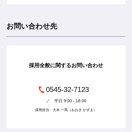
お問い合わせに対する回答
求職者に対する情報提供、連絡、資料送付
お客様個人を特定できない形式での、統計情報
お問い合わせ先
としての利用
３．個人情報の安全管理について
当社は、取り扱う個人情報の漏洩、滅失またはき損
の防止その他の個人情報の安全管理のために必要か
つ適切な措置を講じます。
採用全般に関するお問い合わせ
４．個人情報の委託について
当社は、個人情報の取り扱いの全部または一部を第
0545-32-7123
三者に委託する場合は、当該第三者について厳正な
調査を行い、取り扱いを委託された個人情報の安全
／ 平日 9:00 - 18:00
管理が図られるよう当該第三者に対する必要かつ適
採用担当：大木 一馬（おおき かずま）
切な監督を行います。
５．個人情報の第三者提供について