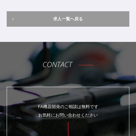
当社は、個人情報保護法等の法令に定めのある場合
を除き、個人情報をあらかじめご本人の同意を得る
ことなく、第三者に提供致しません。
求人一覧へ戻る
６．個人情報の開示・訂正等について
当社は、ご本人から自己の個人情報についての開示
の請求がある場合、速やかに開示を致します。 そ
の際、ご本人であることが確認できない場合には、
開示に応じません。 個人情報の内容に誤りがあ
CONTACT
り、ご本人から訂正・追加・削除の請求がある場
合、調査の上、速やかにこれらの請求に対応致しま
す。 その際、ご本人であることが確認できない場
合には、これらの請求に応じません。
７．本方針の変更
FA機器開発のご相談は無料です
本方針の内容は変更されることがあります。 変更
お気軽にお問い合わせください
後の本方針については、当社が別途定める場合を除
いて、当サイトに掲載した時から効力を生じるもの
とします。